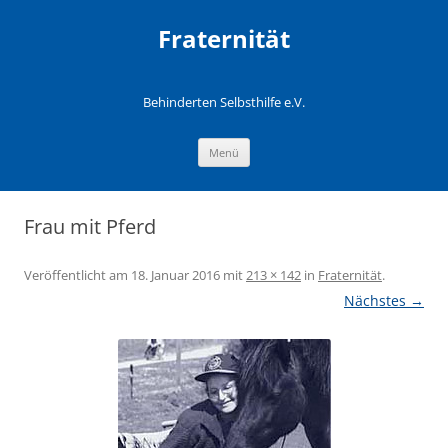
Fraternität
Behinderten Selbsthilfe e.V.
Zum
Menü
Inhalt
springen
Frau mit Pferd
Veröffentlicht am
18. Januar 2016
mit
213 × 142
in
Fraternität
.
Nächstes →